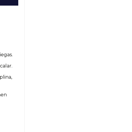
iegas.
calar.
plina,
nen