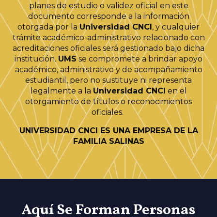
planes de estudio o validez oficial en este
documento corresponde a la información
otorgada por la
Universidad CNCI
, y cualquier
trámite académico-administrativo relacionado con
acreditaciones oficiales será gestionado bajo dicha
institución.
UMS
se compromete a brindar apoyo
académico, administrativo y de acompañamiento
estudiantil, pero no sustituye ni representa
legalmente a la
Universidad CNCI
en el
otorgamiento de títulos o reconocimientos
oficiales.
UNIVERSIDAD CNCI ES UNA EMPRESA DE LA
FAMILIA SALINAS
Aquí Se Forman Personas