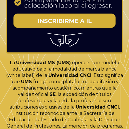
La
Universidad MS (UMS)
opera en un modelo
educativo bajo la modalidad de marca blanca
(white label) de la
Universidad CNCI
. Esto significa
que
UMS
funge como plataforma de difusión y
acompañamiento académico, mientras que la
validez oficial
SE
, la expedición de títulos
profesionales y la cédula profesional son
atribuciones exclusivas de la
Universidad CNCI
,
institución reconocida ante la Secretaría de
Educación del Estado de Coahuila y la Dirección
General de Profesiones. La mención de programas,