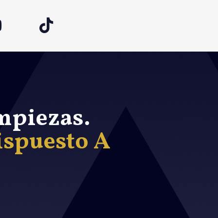
mpiezas.
ispuesto A