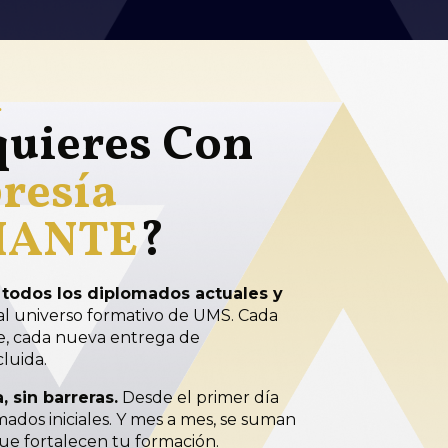
.
uieres Con
resía
IANTE
?
todos los diplomados actuales y
al universo formativo de UMS. Cada
e, cada nueva entrega de
luida.
 sin barreras.
Desde el primer día
mados iniciales. Y mes a mes, se suman
e fortalecen tu formación.