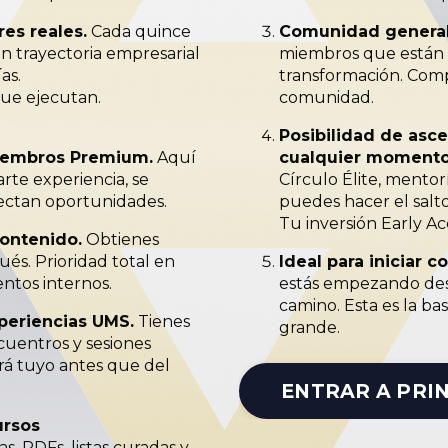
es reales.
Cada quince
Comunidad general
n trayectoria empresarial
miembros que están 
as.
transformación. Comp
que ejecutan.
comunidad.
Posibilidad de asc
iembros Premium.
Aquí
cualquier momento
rte experiencia, se
Círculo Élite, mentorí
ectan oportunidades.
puedes hacer el salto
Tu inversión Early Ac
contenido.
Obtienes
és. Prioridad total en
Ideal para iniciar c
ntos internos.
estás empezando des
camino. Esta es la ba
xperiencias UMS.
Tienes
grande.
cuentros y sesiones
erá tuyo antes que del
ENTRAR A PRI
ursos
s, PDFs, listas curadas y