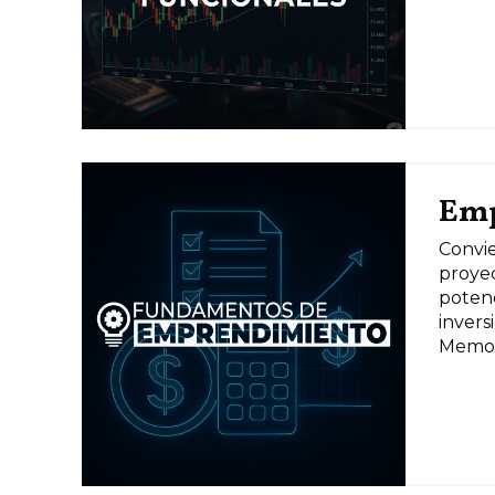
Emp
Convie
proyec
potenc
invers
Memo 