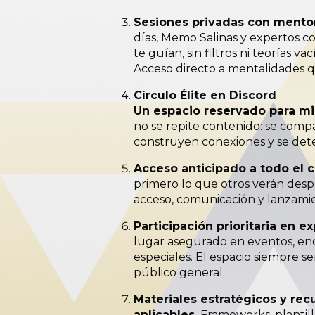
Sesiones privadas con mentor
días, Memo Salinas y expertos co
te guían, sin filtros ni teorías vací
Acceso directo a mentalidades 
Círculo Élite en Discord
Un espacio reservado para m
no se repite contenido: se compa
construyen conexiones y se det
Acceso anticipado a todo el 
primero lo que otros verán despu
acceso, comunicación y lanzamie
Participación prioritaria en e
lugar asegurado en eventos, en
especiales. El espacio siempre s
público general.
Materiales estratégicos y rec
aplicables.
Frameworks, plantilla