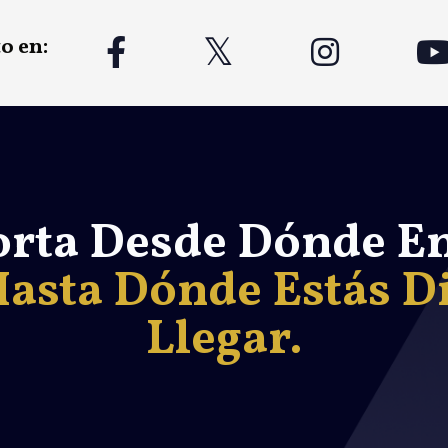
o en:
rta Desde Dónde E
asta Dónde Estás D
Llegar.