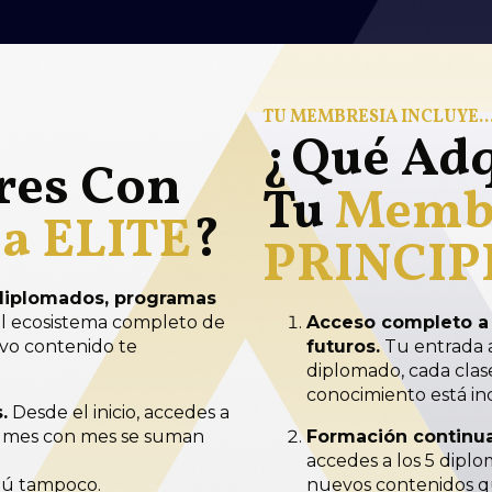
TU MEMBRESÍA INCLUYE..
¿Qué Adq
res Con
Tu
Memb
a ELITE
?
PRINCIP
 diplomados, programas
el ecosistema completo de
Acceso completo a 
evo contenido te
futuros.
Tu entrada 
diplomado, cada clas
conocimiento está inc
.
Desde el inicio, accedes a
 y mes con mes se suman
Formación continua,
accedes a los 5 diplo
Tú tampoco.
nuevos contenidos qu