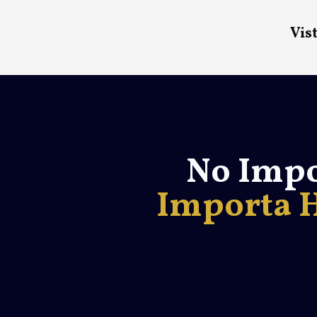
Vist
No Impo
Importa H